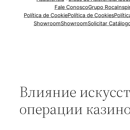
Fale Conosco
Grupo Roca
Inspi
Política de Cookie
Política de Cookies
Políti
Showroom
Showroom
Solicitar Catálog
Влияние искусст
операции казин