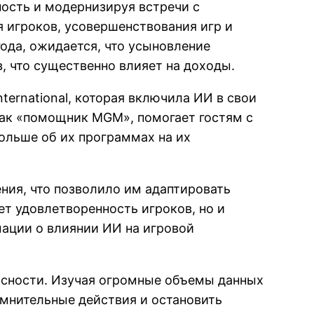
ость и модернизируя встречи с
я игроков, усовершенствования игр и
года, ожидается, что усыновление
, что существенно влияет на доходы.
ernational, которая включила ИИ в свои
как «помощник MGM», помогает гостям с
ольше об их программах на их
ения, что позволило им адаптировать
т удовлетворенность игроков, но и
ации о влиянии ИИ на игровой
асности. Изучая огромные объемы данных
омнительные действия и остановить