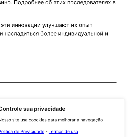
ино. Подробнее об этих последователях в
 эти инновации улучшают их опыт
и насладиться более индивидуальной и
Controle sua privacidade
Nosso site usa coockies para melhorar a navegação
Política de Privacidade
-
Termos de uso