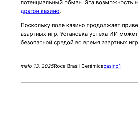
потенциальный обман. Эта возможность н
драгон казино
.
Поскольку поле казино продолжает приве
азартных игр. Установка успеха ИИ може
безопасной средой во время азартных игр
maio 13, 2025
Roca Brasil Cerámica
casino1