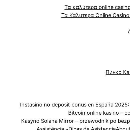
Τα καλύτερα online casin
Τα Καλυτερα Online Casin
Пинко Ка
Instasino no deposit bonus en España 2025: g
Bitcoin online kasino – c
Kasyno Solana Mirror – przewodnik po bezp
Assistência
Dicas de Asistencia
About