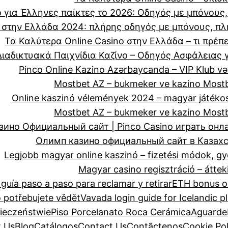
o για Έλληνες παίκτες το 2026: Οδηγός με μπόνους
o στην Ελλάδα 2024: πλήρης οδηγός με μπόνους, π
Τα Καλύτερα Online Casino στην Ελλάδα – τι πρέπε
Διαδικτυακά Παιχνίδια Καζίνο – Οδηγός Ασφάλειας 
Pinco Online Kazino Azərbaycanda – VIP Klub və 
Mostbet AZ – bukmeker ve kazino Mostbe
Online kaszinó vélemények 2024 – magyar játékos
Mostbet AZ – bukmeker ve kazino Mostbe
зино Официальный сайт | Pinco Casino играть онл
Олимп казино официальный сайт в Казахст
Legjobb magyar online kaszinó – fizetési módok, gy
Magyar casino regisztráció – áttek
uía paso a paso para reclamar y retirar​
ETH bonus o
o potřebujete vědět
Vavada login guide for Icelandic pl
ieczeństwie
Piso Porcelanato Roca Cerámica
Aguarde
 Us
Blog
Catálogos
Contact Us
Contãctenos
Cookie Pol